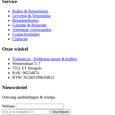
Service
Ruilen & Retourneren
Levering & Verzending
Betaalmethoden
Garantie & Reparatie
Algemene voorwaarden
Contactformulier
Clubactie
Onze winkel
Topbags.nl - Holtkamp tassen & koffers
Wemenstraat 5–7
7551 ET Hengelo
KvK: 96254874
BTW: NL005199626B22
Nieuwsbrief
Ontvang aanbiedingen & reistips
Website
Inschrijven