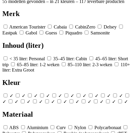
55 modellen gevonden
– in 21 kleuren
– 117 leverbare producten
Merk
American Tourister
Cabaia
CabinZero
Delsey
Eastpak
Gabol
Guess
Piquadro
Samsonite
Inhoud (liter)
< 35 liter: Personal
35–45 liter: Cabin
45–65 liter: Short
trip
65–85 liter: 1-2 weken
85–110 liter: 2-3 weken
110+
liter: Extra Groot
Kleur
✓
✓
✓
✓
✓
✓
✓
✓
✓
✓
✓
✓
✓
✓
✓
✓
✓
✓
✓
✓
✓
Materiaal
ABS
Aluminium
Curv
Nylon
Polycarbonaat