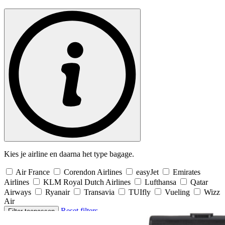
Kies je airline en daarna het type bagage.
Air France
Corendon Airlines
easyJet
Emirates
Airlines
KLM Royal Dutch Airlines
Lufthansa
Qatar
Airways
Ryanair
Transavia
TUIfly
Vueling
Wizz
Air
Reset filters
Filter toepassen
17 modellen gevonden
– in 10 kleuren
– 30 zichtbare producten