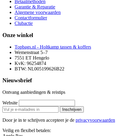
Betaalmethoden
Garantie & Reparatie
Algemene voorwaarden
Contactformulier
Clubactie
Onze winkel
Topbags.nl - Holtkamp tassen & koffers
Wemenstraat 5–7
7551 ET Hengelo
KvK: 96254874
BTW: NL005199626B22
Nieuwsbrief
Ontvang aanbiedingen & reistips
Website
Inschrijven
Door je in te schrijven accepteer je de
privacyvoorwaarden
Veilig en flexibel betalen:
Apple Pay