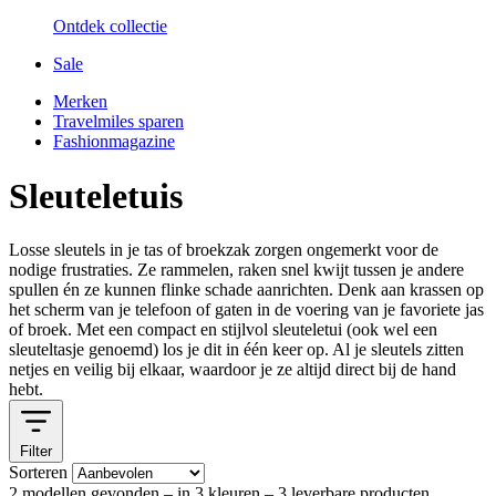
Ontdek collectie
Sale
Merken
Travelmiles sparen
Fashionmagazine
Sleuteletuis
Losse sleutels in je tas of broekzak zorgen ongemerkt voor de
nodige frustraties. Ze rammelen, raken snel kwijt tussen je andere
spullen én ze kunnen flinke schade aanrichten. Denk aan krassen op
het scherm van je telefoon of gaten in de voering van je favoriete jas
of broek. Met een compact en stijlvol
sleuteletui
(ook wel een
sleuteltasje genoemd) los je dit in één keer op. Al je sleutels zitten
netjes en veilig bij elkaar, waardoor je ze altijd direct bij de hand
hebt.
Filter
Sorteren
2 modellen gevonden
– in 3 kleuren
– 3 leverbare producten