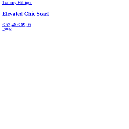
Tommy Hilfiger
Elevated Chic Scarf
€ 52,46
€ 69,95
-25%