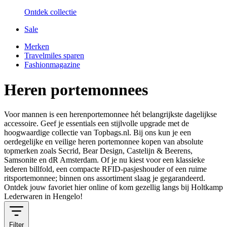
Ontdek collectie
Sale
Merken
Travelmiles sparen
Fashionmagazine
Heren portemonnees
Voor mannen is een
herenportemonnee
hét belangrijkste dagelijkse
accessoire. Geef je essentials een stijlvolle upgrade met de
hoogwaardige collectie van Topbags.nl. Bij ons kun je een
oerdegelijke en veilige
heren portemonnee kopen
van absolute
topmerken zoals
Secrid, Bear Design, Castelijn & Beerens,
Samsonite
en
dR Amsterdam
. Of je nu kiest voor een klassieke
lederen billfold, een compacte
RFID-pasjeshouder
of een ruime
ritsportemonnee; binnen ons assortiment slaag je gegarandeerd.
Ontdek jouw favoriet hier online of kom gezellig langs bij
Holtkamp
Lederwaren
in Hengelo!
Filter