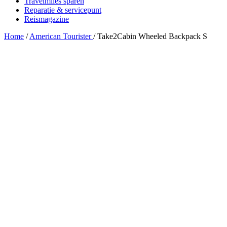
Travelmiles sparen
Reparatie & servicepunt
Reismagazine
Home
/
American Tourister
/
Take2Cabin Wheeled Backpack S