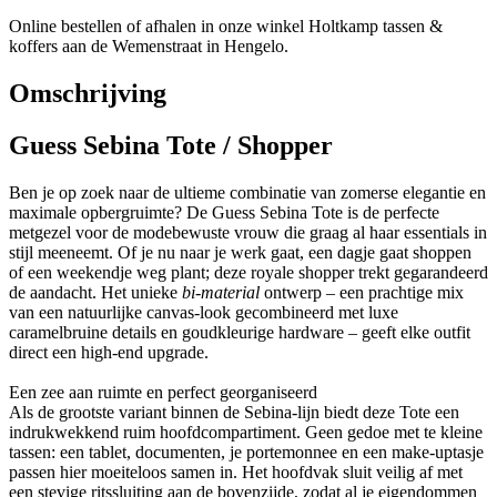
Online bestellen of afhalen in onze winkel Holtkamp tassen &
koffers aan de Wemenstraat in Hengelo.
Omschrijving
Guess Sebina Tote / Shopper
Ben je op zoek naar de ultieme combinatie van zomerse elegantie en
maximale opbergruimte? De
Guess Sebina Tote
is de perfecte
metgezel voor de modebewuste vrouw die graag al haar essentials in
stijl meeneemt. Of je nu naar je werk gaat, een dagje gaat shoppen
of een weekendje weg plant; deze royale shopper trekt gegarandeerd
de aandacht. Het unieke
bi-material
ontwerp – een prachtige mix
van een natuurlijke canvas-look gecombineerd met luxe
caramelbruine details en goudkleurige hardware – geeft elke outfit
direct een high-end upgrade.
Een zee aan ruimte en perfect georganiseerd
Als de grootste variant binnen de Sebina-lijn biedt deze Tote een
indrukwekkend ruim hoofdcompartiment. Geen gedoe met te kleine
tassen: een tablet, documenten, je portemonnee en een make-uptasje
passen hier moeiteloos samen in. Het hoofdvak sluit veilig af met
een stevige ritssluiting aan de bovenzijde, zodat al je eigendommen