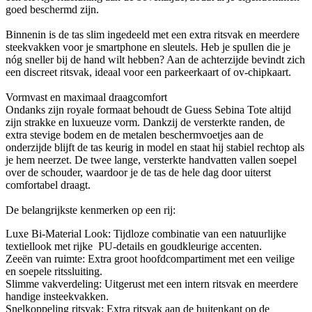
goed beschermd zijn.
Binnenin is de tas slim ingedeeld met een extra ritsvak en meerdere
steekvakken voor je smartphone en sleutels. Heb je spullen die je
nóg sneller bij de hand wilt hebben? Aan de achterzijde bevindt zich
een discreet ritsvak, ideaal voor een parkeerkaart of ov-chipkaart.
Vormvast en maximaal draagcomfort
Ondanks zijn royale formaat behoudt de Guess Sebina Tote altijd
zijn strakke en luxueuze vorm. Dankzij de versterkte randen, de
extra stevige bodem en de metalen beschermvoetjes aan de
onderzijde blijft de tas keurig in model en staat hij stabiel rechtop als
je hem neerzet. De twee lange, versterkte handvatten vallen soepel
over de schouder, waardoor je de tas de hele dag door uiterst
comfortabel draagt.
De belangrijkste kenmerken op een rij:
Luxe Bi-Material Look:
Tijdloze combinatie van een natuurlijke
textiellook met rijke PU-details en goudkleurige accenten.
Zeeën van ruimte:
Extra groot hoofdcompartiment met een veilige
en soepele ritssluiting.
Slimme vakverdeling:
Uitgerust met een intern ritsvak en meerdere
handige insteekvakken.
Snelkoppeling ritsvak:
Extra ritsvak aan de buitenkant op de