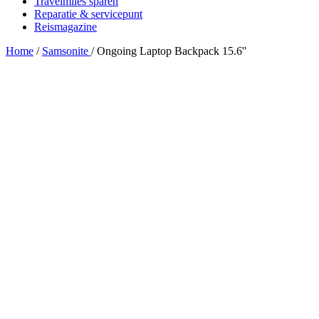
Travelmiles sparen
Reparatie & servicepunt
Reismagazine
Home
/
Samsonite
/
Ongoing Laptop Backpack 15.6''