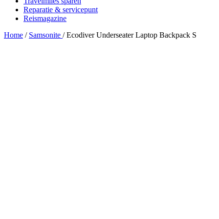
Travelmiles sparen
Reparatie & servicepunt
Reismagazine
Home
/
Samsonite
/
Ecodiver Underseater Laptop Backpack S