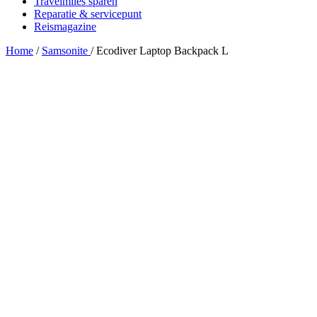
Travelmiles sparen
Reparatie & servicepunt
Reismagazine
Home
/
Samsonite
/
Ecodiver Laptop Backpack L