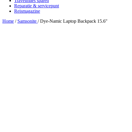
Travelmiles sparen
Reparatie & servicepunt
Reismagazine
Home
/
Samsonite
/
Dye-Namic Laptop Backpack 15.6"