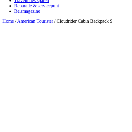
Travelmiles sparen
Reparatie & servicepunt
Reismagazine
Home
/
American Tourister
/
Cloudrider Cabin Backpack S