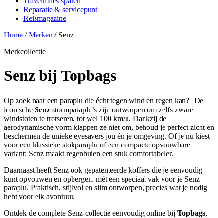
Travelmiles sparen
Reparatie & servicepunt
Reismagazine
Home
/
Merken
/
Senz
Merkcollectie
Senz bij Topbags
Op zoek naar een paraplu die écht tegen wind en regen kan? De
iconische
Senz
stormparaplu’s zijn ontworpen om zelfs zware
windstoten te trotseren, tot wel 100 km/u. Dankzij de
aerodynamische vorm klappen ze niet om, behoud je perfect zicht en
beschermen de unieke eyesavers jou én je omgeving. Of je nu kiest
voor een klassieke stokparaplu of een compacte opvouwbare
variant: Senz maakt regenbuien een stuk comfortabeler.
Daarnaast heeft Senz ook gepatenteerde koffers die je eenvoudig
kunt opvouwen en opbergen, mét een speciaal vak voor je Senz
paraplu. Praktisch, stijlvol en slim ontworpen, precies wat je nodig
hebt voor elk avontuur.
Ontdek de complete Senz-collectie eenvoudig online bij
Topbags
,