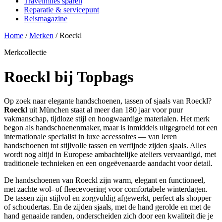
Travelmiles sparen
Reparatie & servicepunt
Reismagazine
Home
/
Merken
/
Roeckl
Merkcollectie
Roeckl bij Topbags
Op zoek naar elegante handschoenen, tassen of sjaals van Roeckl?
Roeckl
uit München staat al meer dan 180 jaar voor puur
vakmanschap, tijdloze stijl en hoogwaardige materialen. Het merk
begon als handschoenenmaker, maar is inmiddels uitgegroeid tot een
internationale specialist in luxe accessoires — van leren
handschoenen tot stijlvolle tassen en verfijnde zijden sjaals. Alles
wordt nog altijd in Europese ambachtelijke ateliers vervaardigd, met
traditionele technieken en een ongeëvenaarde aandacht voor detail.
De handschoenen van Roeckl zijn warm, elegant en functioneel,
met zachte wol- of fleecevoering voor comfortabele winterdagen.
De tassen zijn stijlvol en zorgvuldig afgewerkt, perfect als shopper
of schoudertas. En de zijden sjaals, met de hand gerolde en met de
hand genaaide randen, onderscheiden zich door een kwaliteit die je