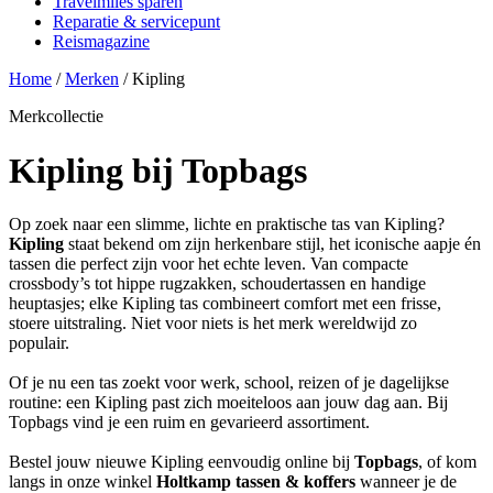
Travelmiles sparen
Reparatie & servicepunt
Reismagazine
Home
/
Merken
/
Kipling
Merkcollectie
Kipling bij Topbags
Op zoek naar een slimme, lichte en praktische tas van Kipling?
Kipling
staat bekend om zijn herkenbare stijl, het iconische aapje én
tassen die perfect zijn voor het echte leven. Van compacte
crossbody’s tot hippe rugzakken, schoudertassen en handige
heuptasjes; elke Kipling tas combineert comfort met een frisse,
stoere uitstraling. Niet voor niets is het merk wereldwijd zo
populair.
Of je nu een tas zoekt voor werk, school, reizen of je dagelijkse
routine: een Kipling past zich moeiteloos aan jouw dag aan. Bij
Topbags vind je een ruim en gevarieerd assortiment.
Bestel jouw nieuwe Kipling eenvoudig online bij
Topbags
, of kom
langs in onze winkel
Holtkamp tassen & koffers
wanneer je de