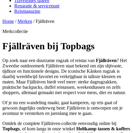
Travelmiles sparen
Reparatie & servicepunt
Reismagazine
Home
/
Merken
/
Fjällräven
Merkcollectie
Fjällräven bij Topbags
Op zoek naar een duurzame rugzak of reistas van
Fjällräven
? Het
Zweedse outdoormerk Fjällräven staat bekend om zijn slijtvaste,
tijdloze en functionele designs. De iconische Kånken rugzak is
daarbij wereldwijd favoriet en verkrijgbaar in talloze kleuren en
maten. Maar Fjällräven biedt veel meer: sterke dagrugzakken,
praktische backpacks, duffel reistassen, weekendtassen en zelfs
shoppers, allemaal gemaakt met respect voor mens, dier en natuur.
Of je nu een wandeling maakt, gaat kamperen, op reis gaat of
gewoon dagelijks onderweg bent: Fjällräven is ontworpen om je
avontuur te versterken en jarenlang mee te gaan.
Ontdek de complete Fjällräven-collectie eenvoudig online bij
Topbags
, of kom langs in onze winkel
Holtkamp tassen & koffers