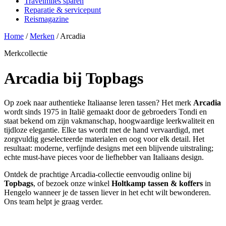
Travelmiles sparen
Reparatie & servicepunt
Reismagazine
Home
/
Merken
/
Arcadia
Merkcollectie
Arcadia bij Topbags
Op zoek naar authentieke Italiaanse leren tassen? Het merk
Arcadia
wordt sinds 1975 in Italië gemaakt door de gebroeders Tondi en
staat bekend om zijn vakmanschap, hoogwaardige leerkwaliteit en
tijdloze elegantie. Elke tas wordt met de hand vervaardigd, met
zorgvuldig geselecteerde materialen en oog voor elk detail. Het
resultaat: moderne, verfijnde designs met een blijvende uitstraling;
echte must-have pieces voor de liefhebber van Italiaans design.
Ontdek de prachtige Arcadia-collectie eenvoudig online bij
Topbags
, of bezoek onze winkel
Holtkamp tassen & koffers
in
Hengelo wanneer je de tassen liever in het echt wilt bewonderen.
Ons team helpt je graag verder.